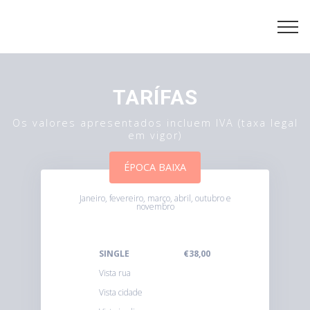
TARÍFAS
Os valores apresentados incluem IVA (taxa legal
em vigor)
ÉPOCA BAIXA
Janeiro, fevereiro, março, abril, outubro e
novembro
SINGLE €38,00
Vista rua
Vista cidade